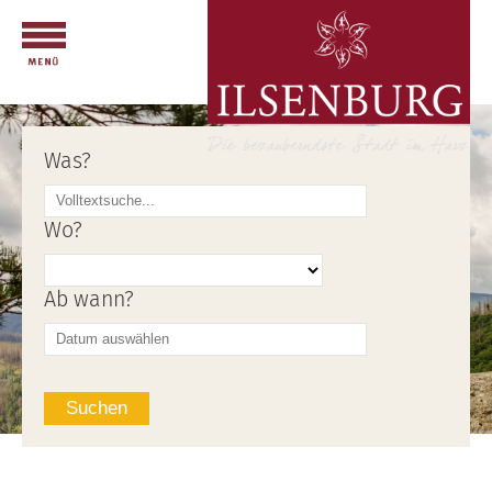
Was?
Wo?
Ab wann?
Suchen