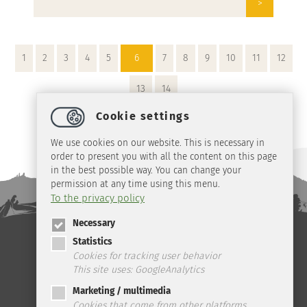
>
1
2
3
4
5
6
7
8
9
10
11
12
13
14
Cookie settings
We use cookies on our website. This is necessary in
order to present you with all the content on this page
in the best possible way. You can change your
permission at any time using this menu.
To the privacy policy
Necessary
Statistics
Telefon: +49 (0) 39 45 2 / 19 4 33 | Fax: +49 (0) 39 45 2 / 99 0 67 | E-
Mail:
info
@
ilsenburg.de
|
Contact
|
privacy
|
imprint
|
Cookies for tracking user behavior
This site uses: GoogleAnalytics
Marketing / multimedia
Cookies that come from other platforms