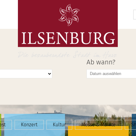
Ab wann?
est
Konzert
Kultur
Messe & Märkte
S