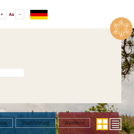
+
Aa
-
how
Stadtführung
Wandern