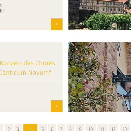
g
Uhr
>
Konzert des Chores
 Canticum Novum"
>
1
2
3
4
5
6
7
8
9
10
11
12
13