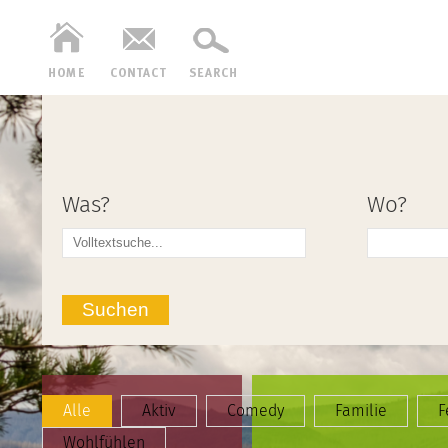
Was?
Wo?
Suchen
Alle
Aktiv
Comedy
Familie
F
Wohlfühlen