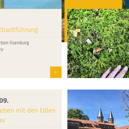
 Stadtführung
Experiences
Events
ation Ilsenburg
hr
>
.09.
 leben mit den Edlen
au