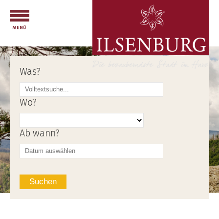
Was?
Wo?
Ab wann?
Suchen