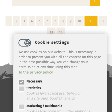
>
1
2
3
4
5
6
7
8
9
10
11
12
13
14
Cookie settings
We use cookies on our website. This is necessary in
order to present you with all the content on this page
in the best possible way. You can change your
permission at any time using this menu.
To the privacy policy
Necessary
Statistics
Telefon: +49 (0) 39 45 2 / 19 4 33 | Fax: +49 (0) 39 45 2 / 99 0 67 | E-
Mail:
info
@
ilsenburg.de
|
Contact
|
privacy
|
imprint
|
Cookies for tracking user behavior
This site uses: GoogleAnalytics
Marketing / multimedia
Cookies that come from other platforms