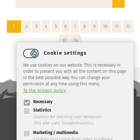
>
1
2
3
4
5
6
7
8
9
10
11
12
13
14
Cookie settings
We use cookies on our website. This is necessary in
order to present you with all the content on this page
in the best possible way. You can change your
permission at any time using this menu.
To the privacy policy
Necessary
Statistics
Telefon: +49 (0) 39 45 2 / 19 4 33 | Fax: +49 (0) 39 45 2 / 99 0 67 | E-
Mail:
info
@
ilsenburg.de
|
Contact
|
privacy
|
imprint
|
Cookies for tracking user behavior
This site uses: GoogleAnalytics
Marketing / multimedia
Cookies that come from other platforms