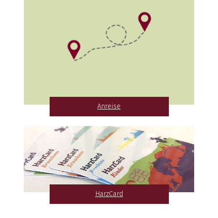
Anreise
HarzCard