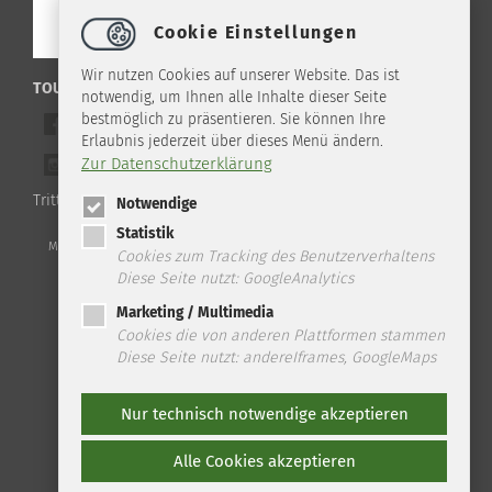
Cookie Einstellungen
Wir nutzen Cookies auf unserer Website. Das ist
TOURIST-INFO ILSENBURG IM NETZ
notwendig, um Ihnen alle Inhalte dieser Seite
bestmöglich zu präsentieren. Sie können Ihre
Werde ein Freund auf Facebook
Erlaubnis jederzeit über dieses Menü ändern.
Zur Datenschutzerklärung
Folge uns auf Instagram
Tritt unserem WhatsApp Channel bei!
Notwendige
Statistik
Telefon: +49 (0) 39 45 2 / 19 4 33 | Fax: +49 (0) 39 45 2 / 99 0 67 | E-
Mail:
info
@
ilsenburg.de
|
Kontakt
|
Datenschutz
|
Impressum
|
Sitemap
Cookies zum Tracking des Benutzerverhaltens
Diese Seite nutzt: GoogleAnalytics
Marketing / Multimedia
Cookies die von anderen Plattformen stammen
Diese Seite nutzt: andereIframes, GoogleMaps
Nur technisch notwendige akzeptieren
Alle Cookies akzeptieren