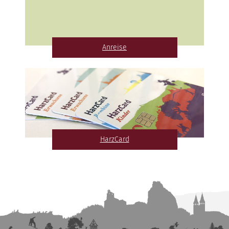
Anreise
HarzCard