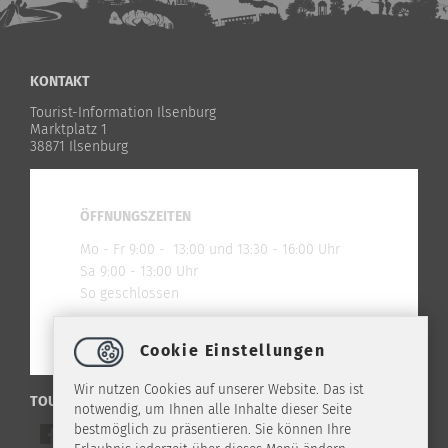
KONTAKT
Tourist-Information Ilsenburg
Marktplatz 1
38871 Ilsenburg
ÖFFNUNGSZEITEN
Mo - Fr 9:00 - 13:00 und 13:30 - 16:00 Uhr
Sa 9:00 - 13:00 Uhr
So geschlossen
Cookie Einstellungen
Wir nutzen Cookies auf unserer Website. Das ist
TOURIST-INFO ILSENBURG IM NETZ
notwendig, um Ihnen alle Inhalte dieser Seite
bestmöglich zu präsentieren. Sie können Ihre
Werde ein Freund auf Facebook