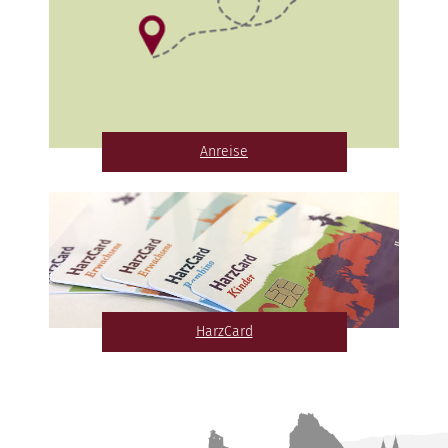
Anreise
HarzCard