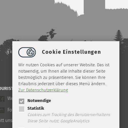
Cookie Einstellungen
Wir nutzen Cookies auf unserer Website. Das ist
notwendig, um Ihnen alle Inhalte dieser Seite
bestmöglich zu präsentieren. Sie können Ihre
Erlaubnis jederzeit über dieses Menü ändern.
OURIST-INFO ILSENBURG IM NETZ
Zur Datenschutzerklärung
Werde ein Freund auf Facebook
Notwendige
Statistik
Folge uns auf Instagram
Cookies zum Tracking des Benutzerverhaltens
ritt unserem WhatsApp Channel bei!
Diese Seite nutzt: GoogleAnalytics