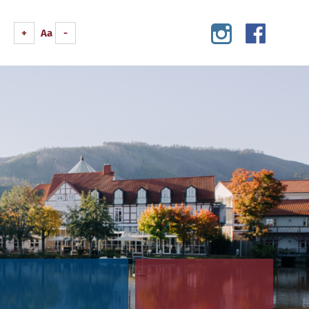
+
Aa
-