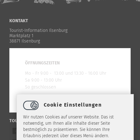
KONTAKT
Tourist-Information Ilsenburg
Marktplatz 1
38871 Ilsenburg
ÖFFNUNGSZEITEN
Mo - Fr 9:00 - 13:00 und 13:30 - 16:00 Uhr
Sa 9:00 - 13:00 Uhr
So geschlossen
Cookie Einstellungen
Wir nutzen Cookies auf unserer Website. Das ist
TOURIST-INFO ILSENBURG IM NETZ
notwendig, um Ihnen alle Inhalte dieser Seite
bestmöglich zu präsentieren. Sie können Ihre
Werde ein Freund auf Facebook
Erlaubnis jederzeit über dieses Menü ändern.