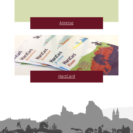
Anreise
HarzCard