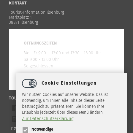
KONTAKT
Tourist-Information Ilsenburg
Marktplatz 1
38871 Ilsenburg
ÖFFNUNGSZEITEN
Mo - Fr 9:00 - 13:00 und 13:30 - 16:00 Uhr
Sa 9:00 - 13:00 Uhr
So geschlossen
Cookie Einstellungen
Wir nutzen Cookies auf unserer Website. Das ist
TOURIST-INFO ILSENBURG IM NETZ
notwendig, um Ihnen alle Inhalte dieser Seite
bestmöglich zu präsentieren. Sie können Ihre
Werde ein Freund auf Facebook
Erlaubnis jederzeit über dieses Menü ändern.
Zur Datenschutzerklärung
Folge uns auf Instagram
Tritt unserem WhatsApp Channel bei!
Notwendige