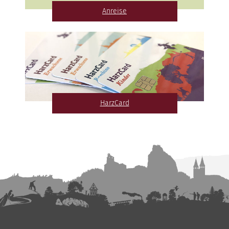
Anreise
HarzCard