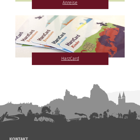
Anreise
HarzCard
KONTAKT