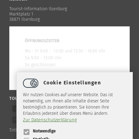
Tourist-Information Ilsenburg
Marktplatz 1
38871 Ilsenburg
ÖFFNUNGSZEITEN
Mo - Fr 9:00 - 13:00 und 13:30 - 16:00 Uhr
Sa 9:00 - 13:00 Uhr
So geschlossen
Cookie Einstellungen
Wir nutzen Cookies auf unserer Website. Das ist
TOURIST-INFO ILSENBURG IM NETZ
notwendig, um Ihnen alle Inhalte dieser Seite
bestmöglich zu präsentieren. Sie können Ihre
Werde ein Freund auf Facebook
Erlaubnis jederzeit über dieses Menü ändern.
Zur Datenschutzerklärung
Folge uns auf Instagram
Tritt unserem WhatsApp Channel bei!
Notwendige