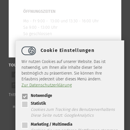
ÖFFNUNGSZEITEN
Mo - Fr 9:00 - 13:00 und 13:30 - 16:00 Uhr
Sa 9:00 - 13:00 Uhr
So geschlossen
Cookie Einstellungen
Wir nutzen Cookies auf unserer Website. Das ist
TOURIST-INFO ILSENBURG IM NETZ
notwendig, um Ihnen alle Inhalte dieser Seite
bestmöglich zu präsentieren. Sie können Ihre
Werde ein Freund auf Facebook
Erlaubnis jederzeit über dieses Menü ändern.
Zur Datenschutzerklärung
Folge uns auf Instagram
Tritt unserem WhatsApp Channel bei!
Notwendige
Statistik
Telefon: +49 (0) 39 45 2 / 19 4 33 | Fax: +49 (0) 39 45 2 / 99 0 67 | E-
Mail:
info
@
ilsenburg.de
|
Kontakt
|
Datenschutz
|
Impressum
|
Sitemap
Cookies zum Tracking des Benutzerverhaltens
Diese Seite nutzt: GoogleAnalytics
Marketing / Multimedia