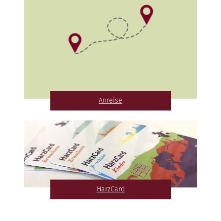
Anreise
HarzCard