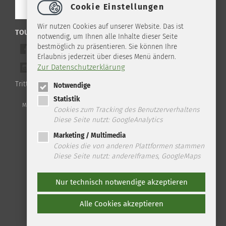
Cookie Einstellungen
Wir nutzen Cookies auf unserer Website. Das ist
TOURIST-INFO ILSENBURG IM NETZ
notwendig, um Ihnen alle Inhalte dieser Seite
bestmöglich zu präsentieren. Sie können Ihre
Werde ein Freund auf Facebook
Erlaubnis jederzeit über dieses Menü ändern.
Zur Datenschutzerklärung
Folge uns auf Instagram
Tritt unserem WhatsApp Channel bei!
Notwendige
Statistik
Telefon: +49 (0) 39 45 2 / 19 4 33 | Fax: +49 (0) 39 45 2 / 99 0 67 | E-
Mail:
info
@
ilsenburg.de
|
Kontakt
|
Datenschutz
|
Impressum
|
Sitemap
Cookies zum Tracking des Benutzerverhaltens
Diese Seite nutzt: GoogleAnalytics
Marketing / Multimedia
Cookies die von anderen Plattformen stammen
Diese Seite nutzt: andereIframes, GoogleMaps
Nur technisch notwendige akzeptieren
Alle Cookies akzeptieren