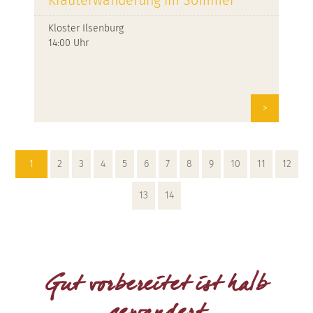
Kräuterwanderung im Sommer
Kloster Ilsenburg
14:00 Uhr
>
1
2
3
4
5
6
7
8
9
10
11
12
13
14
Gut vorbereitet ist halb