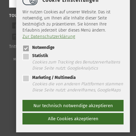
Cookie Einstellungen
Wir nutzen Cookies auf unserer Website. Das ist
TOURIST-INFO ILSENBURG IM NETZ
notwendig, um Ihnen alle Inhalte dieser Seite
bestmöglich zu präsentieren. Sie können Ihre
Werde ein Freund auf Facebook
Erlaubnis jederzeit über dieses Menü ändern.
Zur Datenschutzerklärung
Folge uns auf Instagram
Tritt unserem WhatsApp Channel bei!
Notwendige
Statistik
Telefon: +49 (0) 39 45 2 / 19 4 33 | Fax: +49 (0) 39 45 2 / 99 0 67 | E-
Mail:
info
@
ilsenburg.de
|
Kontakt
|
Datenschutz
|
Impressum
|
Sitemap
Cookies zum Tracking des Benutzerverhaltens
Diese Seite nutzt: GoogleAnalytics
Marketing / Multimedia
Cookies die von anderen Plattformen stammen
Diese Seite nutzt: andereIframes, GoogleMaps
Nur technisch notwendige akzeptieren
Alle Cookies akzeptieren