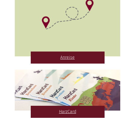
Anreise
HarzCard