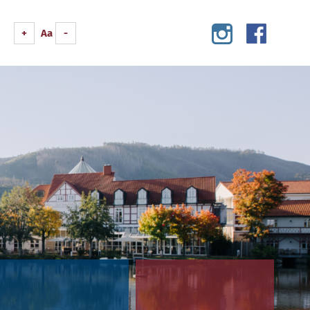
+
Aa
-