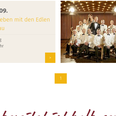
.09.
 leben mit den Edlen
au
g
Uhr
>
1