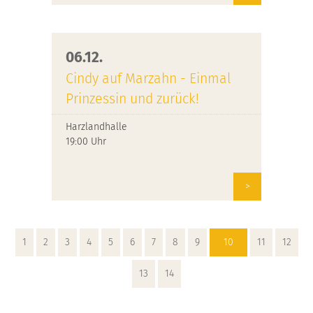
06.12.
Cindy auf Marzahn - Einmal
Prinzessin und zurück!
Harzlandhalle
19:00 Uhr
>
1
2
3
4
5
6
7
8
9
10
11
12
13
14